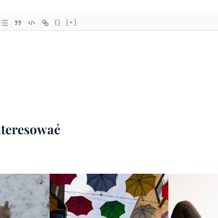
{}
[+]
interesować