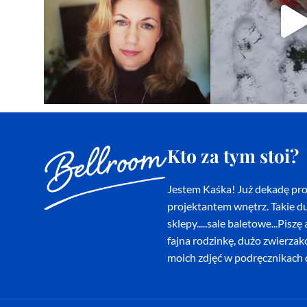
Kto za tym stoi?
Jestem Kaśka! Już dekadę proj
projektantem wnętrz. Takie du
sklepy.....sale baletowe...Pi
fajna rodzinkę, dużo zwierza
moich zdjęć w podręcznikach d