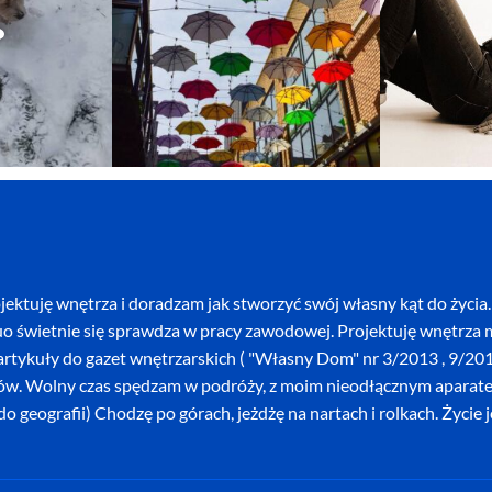
ektuję wnętrza i doradzam jak stworzyć swój własny kąt do życia. 
o świetnie się sprawdza w pracy zawodowej. Projektuję wnętrza mi
szę artykuły do gazet wnętrzarskich ( "Własny Dom" nr 3/2013 , 9/
ków. Wolny czas spędzam w podróży, z moim nieodłącznym aparatem 
o geografii) Chodzę po górach, jeżdżę na nartach i rolkach. Życie 