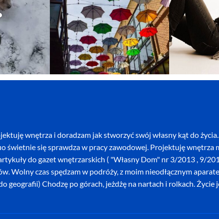
ektuję wnętrza i doradzam jak stworzyć swój własny kąt do życia. 
o świetnie się sprawdza w pracy zawodowej. Projektuję wnętrza mi
szę artykuły do gazet wnętrzarskich ( "Własny Dom" nr 3/2013 , 9/
ków. Wolny czas spędzam w podróży, z moim nieodłącznym aparatem 
o geografii) Chodzę po górach, jeżdżę na nartach i rolkach. Życie 