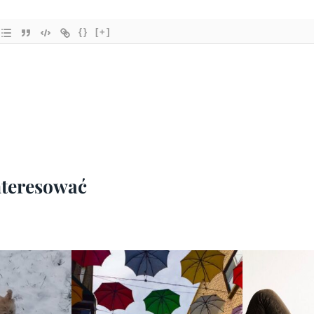
{}
[+]
interesować