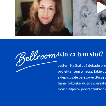
Kto za tym stoi?
Jestem Kaśka! Już dekadę proj
projektantem wnętrz. Takie du
sklepy.....sale baletowe...Pi
fajna rodzinkę, dużo zwierza
moich zdjęć w podręcznikach d