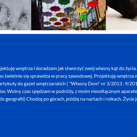
ektuję wnętrza i doradzam jak stworzyć swój własny kąt do życia. 
o świetnie się sprawdza w pracy zawodowej. Projektuję wnętrza mi
szę artykuły do gazet wnętrzarskich ( "Własny Dom" nr 3/2013 , 9/
ków. Wolny czas spędzam w podróży, z moim nieodłącznym aparatem 
o geografii) Chodzę po górach, jeżdżę na nartach i rolkach. Życie 