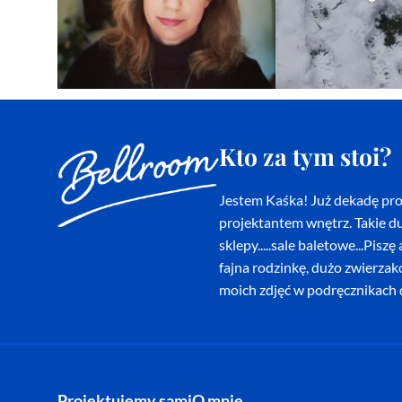
Kto za tym stoi?
Jestem Kaśka! Już dekadę proj
projektantem wnętrz. Takie du
sklepy.....sale baletowe...Pi
fajna rodzinkę, dużo zwierza
moich zdjęć w podręcznikach d
Projektujemy sami
O mnie