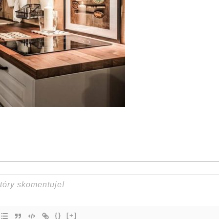
{}
[+]