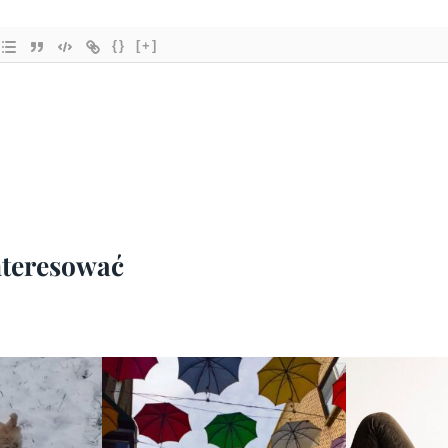
{}
[+]
interesować