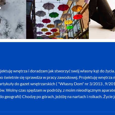
ektuję wnętrza i doradzam jak stworzyć swój własny kąt do życia. 
o świetnie się sprawdza w pracy zawodowej. Projektuję wnętrza mi
szę artykuły do gazet wnętrzarskich ( "Własny Dom" nr 3/2013 , 9/
ków. Wolny czas spędzam w podróży, z moim nieodłącznym aparatem 
o geografii) Chodzę po górach, jeżdżę na nartach i rolkach. Życie 