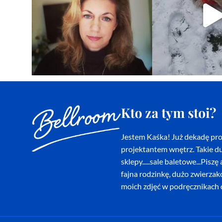
Kto za tym stoi?
Jestem Kaśka! Już dekadę proj
projektantem wnętrz. Takie du
sklepy.....sale baletowe...Pi
fajna rodzinkę, dużo zwierza
moich zdjęć w podręcznikach d