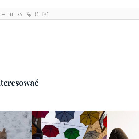
{}
[+]
interesować