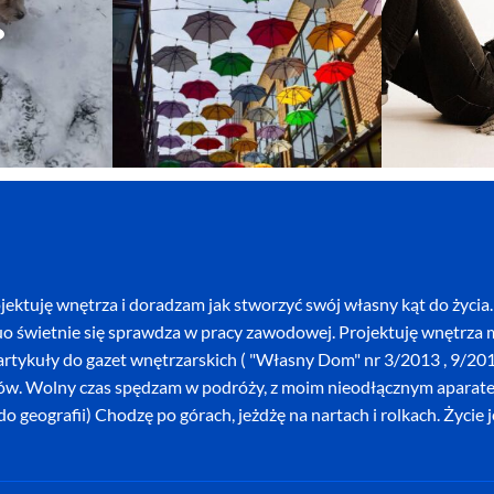
ektuję wnętrza i doradzam jak stworzyć swój własny kąt do życia. 
o świetnie się sprawdza w pracy zawodowej. Projektuję wnętrza mi
szę artykuły do gazet wnętrzarskich ( "Własny Dom" nr 3/2013 , 9/
ków. Wolny czas spędzam w podróży, z moim nieodłącznym aparatem 
o geografii) Chodzę po górach, jeżdżę na nartach i rolkach. Życie 