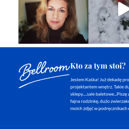
Kto za tym stoi?
Jestem Kaśka! Już dekadę proj
projektantem wnętrz. Takie du
sklepy.....sale baletowe...Pi
fajna rodzinkę, dużo zwierza
moich zdjęć w podręcznikach d