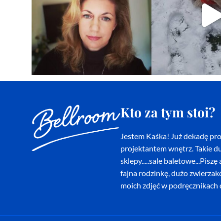
Kto za tym stoi?
Jestem Kaśka! Już dekadę proj
projektantem wnętrz. Takie du
sklepy.....sale baletowe...Pi
fajna rodzinkę, dużo zwierza
moich zdjęć w podręcznikach d