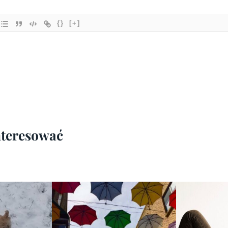
{}
[+]
interesować