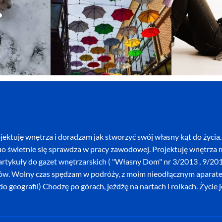
ektuję wnętrza i doradzam jak stworzyć swój własny kąt do życia. 
o świetnie się sprawdza w pracy zawodowej. Projektuję wnętrza mi
szę artykuły do gazet wnętrzarskich ( "Własny Dom" nr 3/2013 , 9/
ków. Wolny czas spędzam w podróży, z moim nieodłącznym aparatem 
o geografii) Chodzę po górach, jeżdżę na nartach i rolkach. Życie 