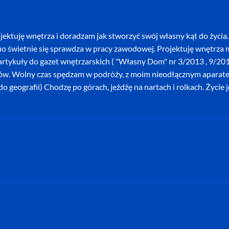
ektuję wnętrza i doradzam jak stworzyć swój własny kąt do życia. 
o świetnie się sprawdza w pracy zawodowej. Projektuję wnętrza mi
szę artykuły do gazet wnętrzarskich ( "Własny Dom" nr 3/2013 , 9/
ków. Wolny czas spędzam w podróży, z moim nieodłącznym aparatem 
o geografii) Chodzę po górach, jeżdżę na nartach i rolkach. Życie 