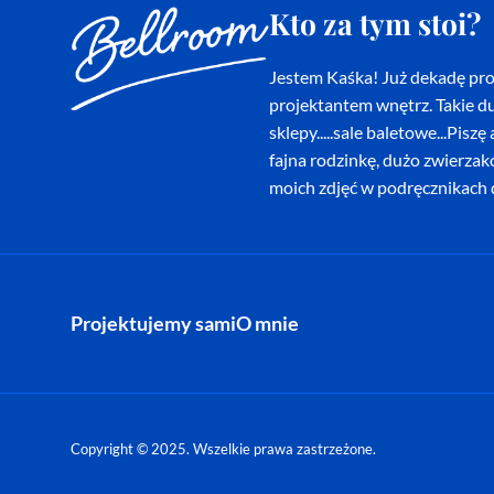
Kto za tym stoi?
Jestem Kaśka! Już dekadę proj
projektantem wnętrz. Takie du
sklepy.....sale baletowe...Pi
fajna rodzinkę, dużo zwierza
moich zdjęć w podręcznikach d
Projektujemy sami
O mnie
Copyright © 2025. Wszelkie prawa zastrzeżone.