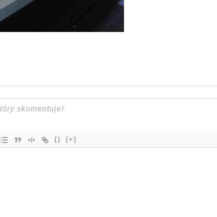
{}
[+]