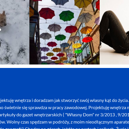
ektuję wnętrza i doradzam jak stworzyć swój własny kąt do życia. 
o świetnie się sprawdza w pracy zawodowej. Projektuję wnętrza mi
szę artykuły do gazet wnętrzarskich ( "Własny Dom" nr 3/2013 , 9/
ków. Wolny czas spędzam w podróży, z moim nieodłącznym aparatem 
o geografii) Chodzę po górach, jeżdżę na nartach i rolkach. Życie 