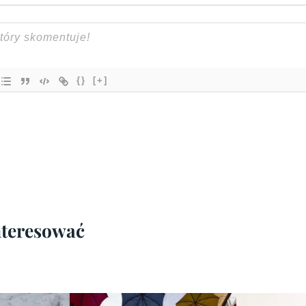
{}
[+]
interesować