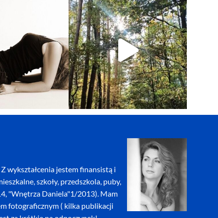
Z wykształcenia jestem finansistą i
eszkalne, szkoły, przedszkola, puby,
2014, "Wnętrza Daniela"1/2013). Mam
fotograficznym ( kilka publikacji
jest za krótkie na odpoczynek!