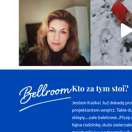
Kto za tym stoi?
Jestem Kaśka! Już dekadę proj
projektantem wnętrz. Takie du
sklepy.....sale baletowe...Pi
fajna rodzinkę, dużo zwierza
moich zdjęć w podręcznikach d