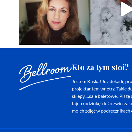
Kto za tym stoi?
Jestem Kaśka! Już dekadę proj
projektantem wnętrz. Takie du
sklepy.....sale baletowe...Pi
fajna rodzinkę, dużo zwierza
moich zdjęć w podręcznikach d