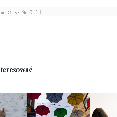
{}
[+]
interesować