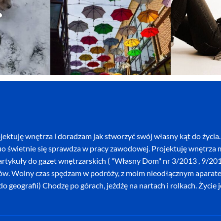
ektuję wnętrza i doradzam jak stworzyć swój własny kąt do życia. 
o świetnie się sprawdza w pracy zawodowej. Projektuję wnętrza mi
szę artykuły do gazet wnętrzarskich ( "Własny Dom" nr 3/2013 , 9/
ków. Wolny czas spędzam w podróży, z moim nieodłącznym aparatem 
o geografii) Chodzę po górach, jeżdżę na nartach i rolkach. Życie 