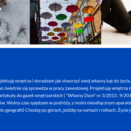
ektuję wnętrza i doradzam jak stworzyć swój własny kąt do życia. 
o świetnie się sprawdza w pracy zawodowej. Projektuję wnętrza mi
szę artykuły do gazet wnętrzarskich ( "Własny Dom" nr 3/2013 , 9/
ków. Wolny czas spędzam w podróży, z moim nieodłącznym aparatem 
o geografii) Chodzę po górach, jeżdżę na nartach i rolkach. Życie 