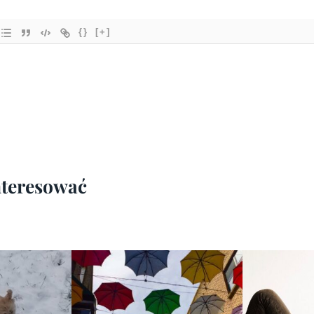
{}
[+]
interesować