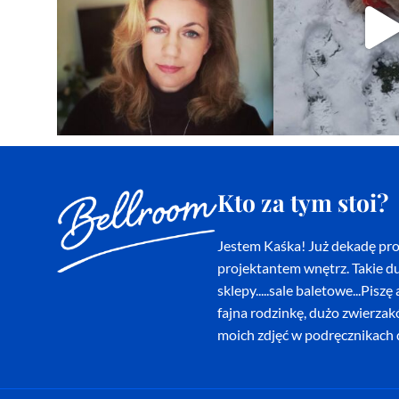
Kto za tym stoi?
Jestem Kaśka! Już dekadę proj
projektantem wnętrz. Takie du
sklepy.....sale baletowe...Pi
fajna rodzinkę, dużo zwierza
moich zdjęć w podręcznikach d