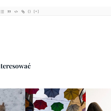
{}
[+]
interesować