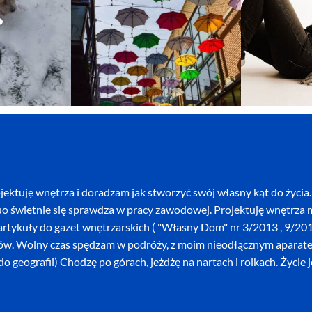
ektuję wnętrza i doradzam jak stworzyć swój własny kąt do życia. 
o świetnie się sprawdza w pracy zawodowej. Projektuję wnętrza mi
szę artykuły do gazet wnętrzarskich ( "Własny Dom" nr 3/2013 , 9/
ków. Wolny czas spędzam w podróży, z moim nieodłącznym aparatem 
o geografii) Chodzę po górach, jeżdżę na nartach i rolkach. Życie 