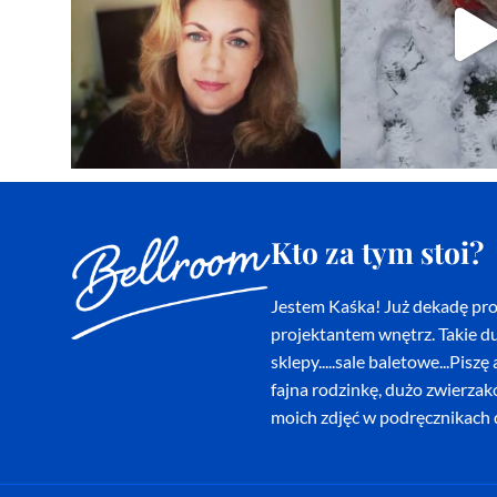
Kto za tym stoi?
Jestem Kaśka! Już dekadę proj
projektantem wnętrz. Takie du
sklepy.....sale baletowe...Pi
fajna rodzinkę, dużo zwierza
moich zdjęć w podręcznikach d