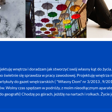
ektuję wnętrza i doradzam jak stworzyć swój własny kąt do życia. 
o świetnie się sprawdza w pracy zawodowej. Projektuję wnętrza mi
szę artykuły do gazet wnętrzarskich ( "Własny Dom" nr 3/2013 , 9/
ków. Wolny czas spędzam w podróży, z moim nieodłącznym aparatem 
o geografii) Chodzę po górach, jeżdżę na nartach i rolkach. Życie 