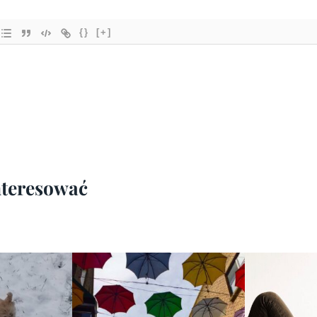
{}
[+]
interesować