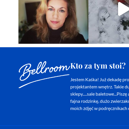
Kto za tym stoi?
Jestem Kaśka! Już dekadę proj
projektantem wnętrz. Takie du
sklepy.....sale baletowe...Pi
fajna rodzinkę, dużo zwierza
moich zdjęć w podręcznikach d