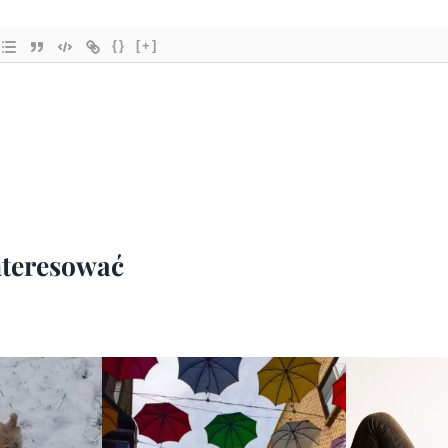
{}
[+]
interesować