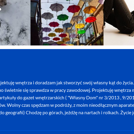
ektuję wnętrza i doradzam jak stworzyć swój własny kąt do życia. 
o świetnie się sprawdza w pracy zawodowej. Projektuję wnętrza mi
szę artykuły do gazet wnętrzarskich ( "Własny Dom" nr 3/2013 , 9/
ków. Wolny czas spędzam w podróży, z moim nieodłącznym aparatem 
o geografii) Chodzę po górach, jeżdżę na nartach i rolkach. Życie 