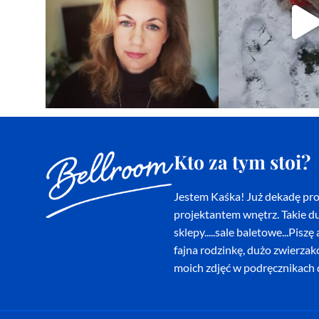
Kto za tym stoi?
Jestem Kaśka! Już dekadę proj
projektantem wnętrz. Takie du
sklepy.....sale baletowe...Pi
fajna rodzinkę, dużo zwierza
moich zdjęć w podręcznikach d