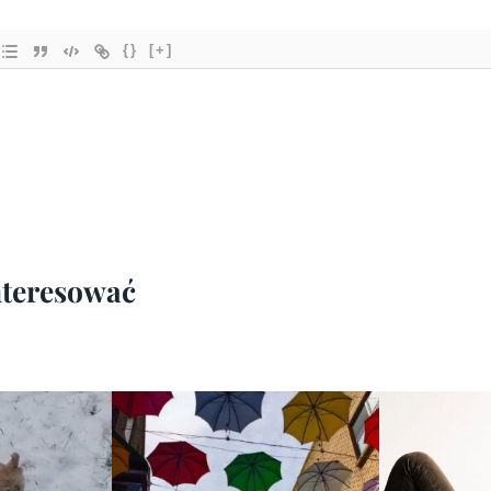
{}
[+]
interesować