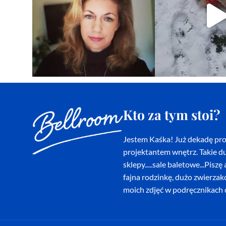
Kto za tym stoi?
Jestem Kaśka! Już dekadę proj
projektantem wnętrz. Takie du
sklepy.....sale baletowe...Pi
fajna rodzinkę, dużo zwierza
moich zdjęć w podręcznikach d