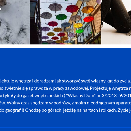
ektuję wnętrza i doradzam jak stworzyć swój własny kąt do życia. 
o świetnie się sprawdza w pracy zawodowej. Projektuję wnętrza mi
szę artykuły do gazet wnętrzarskich ( "Własny Dom" nr 3/2013 , 9/
ków. Wolny czas spędzam w podróży, z moim nieodłącznym aparatem 
o geografii) Chodzę po górach, jeżdżę na nartach i rolkach. Życie 