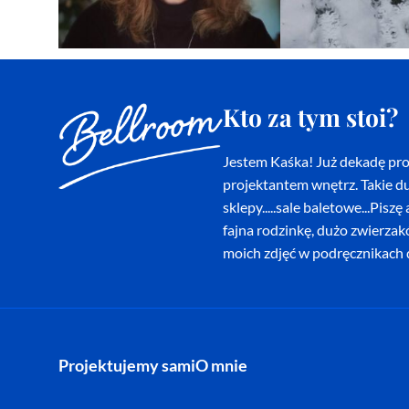
Kto za tym stoi?
Jestem Kaśka! Już dekadę proj
projektantem wnętrz. Takie du
sklepy.....sale baletowe...Pi
fajna rodzinkę, dużo zwierza
moich zdjęć w podręcznikach d
Projektujemy sami
O mnie