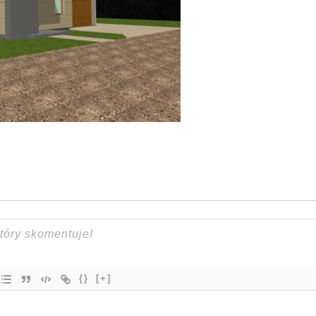
{}
[+]