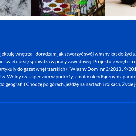
ektuję wnętrza i doradzam jak stworzyć swój własny kąt do życia. 
o świetnie się sprawdza w pracy zawodowej. Projektuję wnętrza mi
szę artykuły do gazet wnętrzarskich ( "Własny Dom" nr 3/2013 , 9/
ków. Wolny czas spędzam w podróży, z moim nieodłącznym aparatem 
o geografii) Chodzę po górach, jeżdżę na nartach i rolkach. Życie 