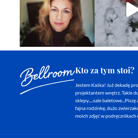
Kto za tym stoi?
Jestem Kaśka! Już dekadę proj
projektantem wnętrz. Takie du
sklepy.....sale baletowe...Pi
fajna rodzinkę, dużo zwierza
moich zdjęć w podręcznikach d