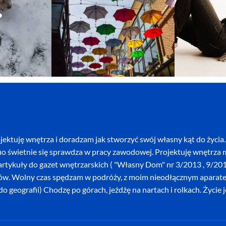
ektuję wnętrza i doradzam jak stworzyć swój własny kąt do życia. 
o świetnie się sprawdza w pracy zawodowej. Projektuję wnętrza mi
szę artykuły do gazet wnętrzarskich ( "Własny Dom" nr 3/2013 , 9/
ków. Wolny czas spędzam w podróży, z moim nieodłącznym aparatem 
o geografii) Chodzę po górach, jeżdżę na nartach i rolkach. Życie 