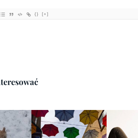
{}
[+]
interesować