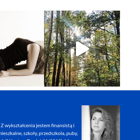
Z wykształcenia jestem finansistą i
eszkalne, szkoły, przedszkola, puby,