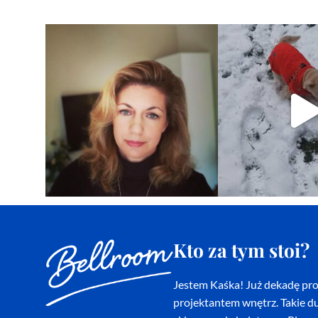
Kto za tym stoi?
Jestem Kaśka! Już dekadę proj
projektantem wnętrz. Takie du