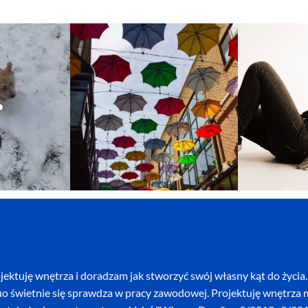
ektuję wnętrza i doradzam jak stworzyć swój własny kąt do życia. 
o świetnie się sprawdza w pracy zawodowej. Projektuję wnętrza mi