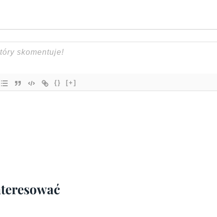
{}
[+]
interesować