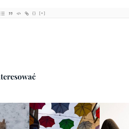
{}
[+]
interesować