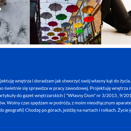
ektuję wnętrza i doradzam jak stworzyć swój własny kąt do życia. 
o świetnie się sprawdza w pracy zawodowej. Projektuję wnętrza mi
szę artykuły do gazet wnętrzarskich ( "Własny Dom" nr 3/2013 , 9/
ków. Wolny czas spędzam w podróży, z moim nieodłącznym aparatem 
o geografii) Chodzę po górach, jeżdżę na nartach i rolkach. Życie 