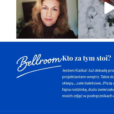
Kto za tym stoi?
Jestem Kaśka! Już dekadę proj
projektantem wnętrz. Takie du
sklepy.....sale baletowe...Pi
fajna rodzinkę, dużo zwierza
moich zdjęć w podręcznikach d