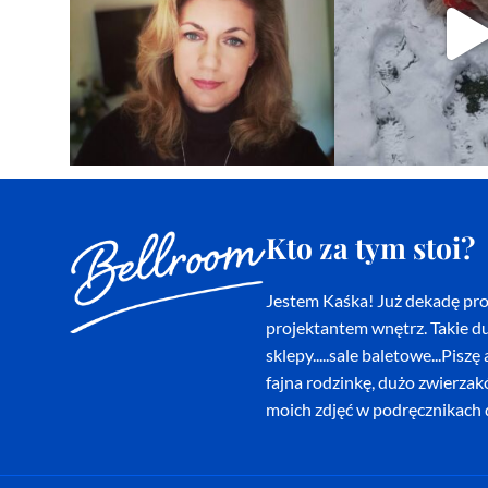
Kto za tym stoi?
Jestem Kaśka! Już dekadę proj
projektantem wnętrz. Takie du
sklepy.....sale baletowe...Pi
fajna rodzinkę, dużo zwierza
moich zdjęć w podręcznikach d