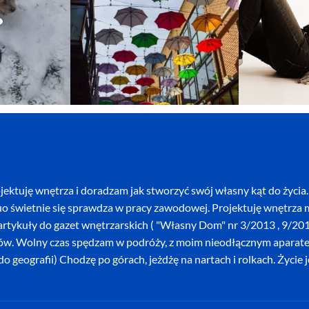
ektuję wnętrza i doradzam jak stworzyć swój własny kąt do życia. 
o świetnie się sprawdza w pracy zawodowej. Projektuję wnętrza mi
szę artykuły do gazet wnętrzarskich ( "Własny Dom" nr 3/2013 , 9/
ków. Wolny czas spędzam w podróży, z moim nieodłącznym aparatem 
o geografii) Chodzę po górach, jeżdżę na nartach i rolkach. Życie 