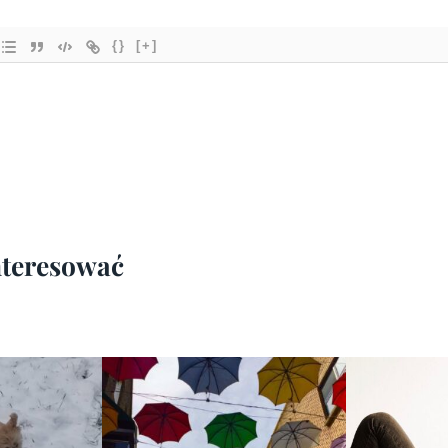
{}
[+]
interesować