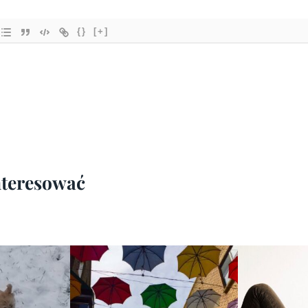
{}
[+]
interesować