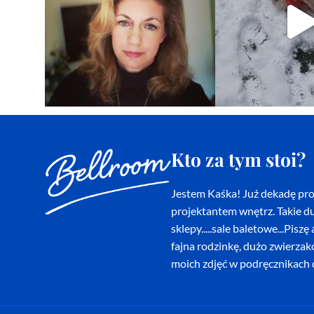
Kto za tym stoi?
Jestem Kaśka! Już dekadę proj
projektantem wnętrz. Takie du
sklepy.....sale baletowe...Pi
fajna rodzinkę, dużo zwierza
moich zdjęć w podręcznikach d