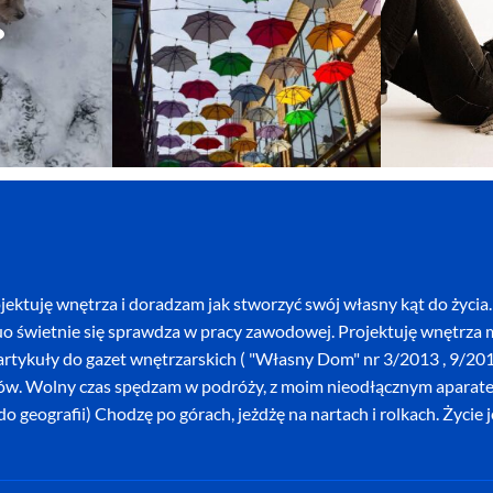
ektuję wnętrza i doradzam jak stworzyć swój własny kąt do życia. 
o świetnie się sprawdza w pracy zawodowej. Projektuję wnętrza mi
szę artykuły do gazet wnętrzarskich ( "Własny Dom" nr 3/2013 , 9/
ków. Wolny czas spędzam w podróży, z moim nieodłącznym aparatem 
o geografii) Chodzę po górach, jeżdżę na nartach i rolkach. Życie 