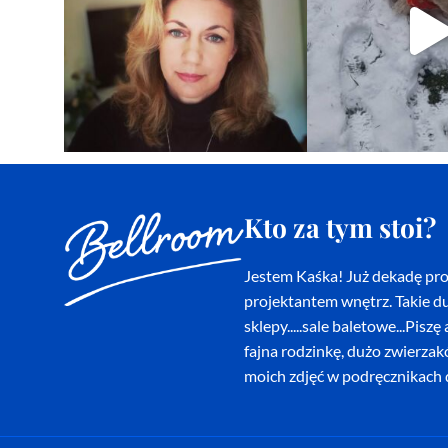
Kto za tym stoi?
Jestem Kaśka! Już dekadę proj
projektantem wnętrz. Takie du
sklepy.....sale baletowe...Pi
fajna rodzinkę, dużo zwierza
moich zdjęć w podręcznikach d