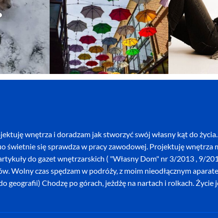
ektuję wnętrza i doradzam jak stworzyć swój własny kąt do życia. 
o świetnie się sprawdza w pracy zawodowej. Projektuję wnętrza mi
szę artykuły do gazet wnętrzarskich ( "Własny Dom" nr 3/2013 , 9/
ków. Wolny czas spędzam w podróży, z moim nieodłącznym aparatem 
o geografii) Chodzę po górach, jeżdżę na nartach i rolkach. Życie 