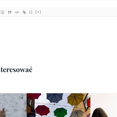
{}
[+]
interesować